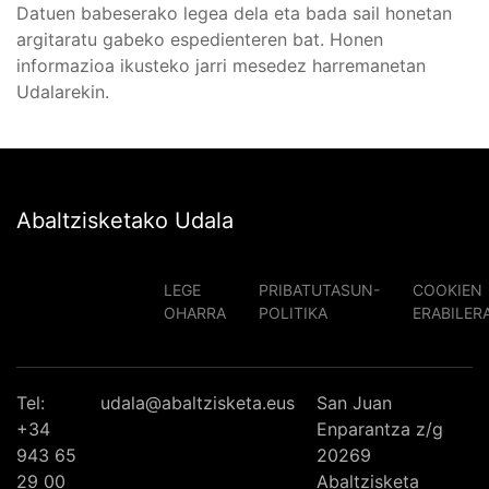
Datuen babeserako legea dela eta bada sail honetan
argitaratu gabeko espedienteren bat. Honen
informazioa ikusteko jarri mesedez harremanetan
Udalarekin.
Abaltzisketako Udala
LEGE
PRIBATUTASUN-
COOKIEN
OHARRA
POLITIKA
ERABILER
Tel:
udala@abaltzisketa.eus
San Juan
+34
Enparantza z/g
943 65
20269
29 00
Abaltzisketa