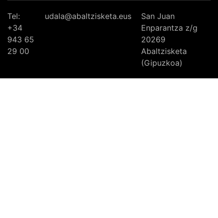
Tel:
udala@abaltzisketa.eus
San Juan
+34
Enparantza z/g
943 65
20269
29 00
Abaltzisketa
(Gipuzkoa)