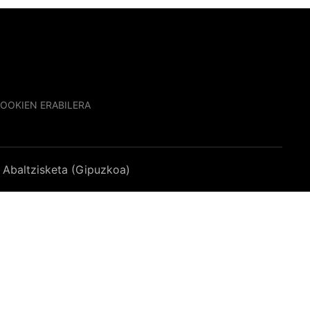
OOKIEN ERABILERA
Abaltzisketa (Gipuzkoa)