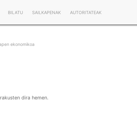
Main
BILATU
SAILKAPENAK
AUTORITATEAK
navigation
apen ekonomikoa
erakusten dira hemen.