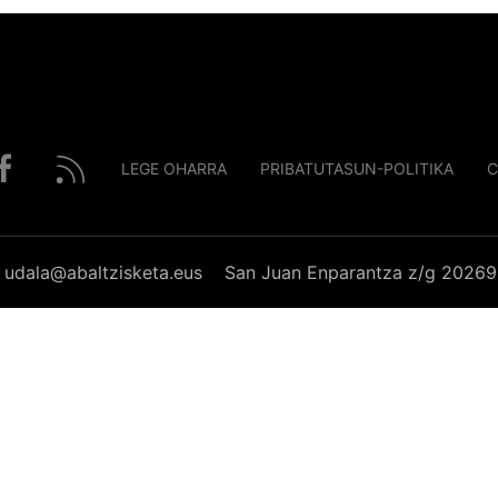
LEGE OHARRA
PRIBATUTASUN-POLITIKA
C
udala@abaltzisketa.eus
San Juan Enparantza z/g 20269 